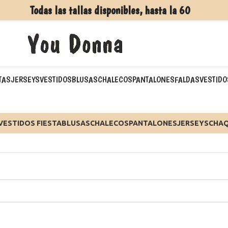
Todas las tallas disponibles, hasta la 60
TAS
JERSEYS
VESTIDOS
BLUSAS
CHALECOS
PANTALONES
FALDAS
VESTIDO
VESTIDOS FIESTA
BLUSAS
CHALECOS
PANTALONES
JERSEYS
CHA