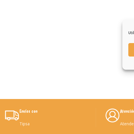
Uti
Envíos con
Atenció
Tipsa
Atende