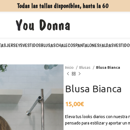
Todas las tallas disponibles, hasta la 60
TAS
JERSEYS
VESTIDOS
BLUSAS
CHALECOS
PANTALONES
FALDAS
VESTIDO
Inicio
Blusas
Blusa Bianca
Blusa Bianca
15,00
€
Eleva tus looks diarios con nuestra 
pensado para estilizar y aportar un 