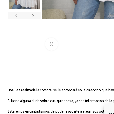
Haga Click para agrandar
Una vez realizada la compra, se le entregará en la dirección que h
Si tiene alguna duda sobre cualquier cosa, ya sea información de la
Estaremos encantadísimos de poder ayudarle a elegir sus outfits dia