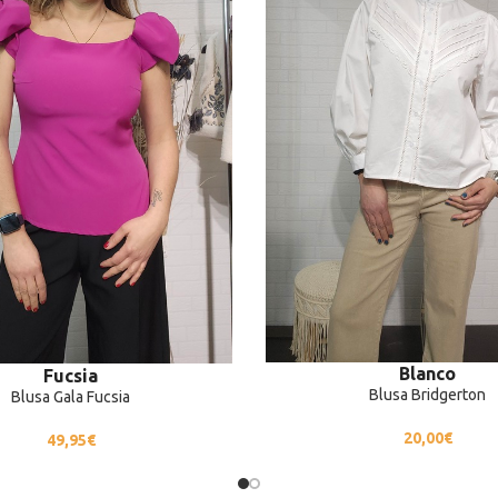
Blanco
Fucsia
Blusa Bridgerton
Blusa Gala Fucsia
20,00
€
49,95
€