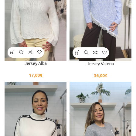
Jersey Alba
Jersey Valeria
17,00
€
36,00
€