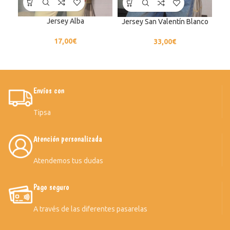
Jersey Alba
Jersey San Valentín Blanco
17,00
€
33,00
€
Envíos con
Tipsa
Atención personalizada
Atendemos tus dudas
Pago seguro
A través de las diferentes pasarelas