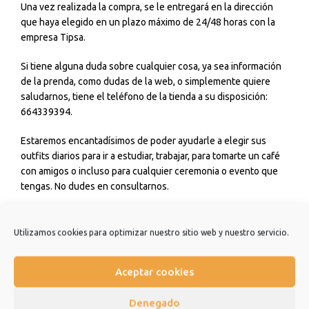
Una vez realizada la compra, se le entregará en la dirección
que haya elegido en un plazo máximo de 24/48 horas con la
empresa Tipsa.
Si tiene alguna duda sobre cualquier cosa, ya sea información
de la prenda, como dudas de la web, o simplemente quiere
saludarnos, tiene el teléfono de la tienda a su disposición:
664339394.
Estaremos encantadísimos de poder ayudarle a elegir sus
outfits diarios para ir a estudiar, trabajar, para tomarte un café
con amigos o incluso para cualquier ceremonia o evento que
tengas. No dudes en consultarnos.
Estamos muy agradecidos de que hayas elegido nuestra
tienda y esperamos que sea una experiencia de la que quiera
Utilizamos cookies para optimizar nuestro sitio web y nuestro servicio.
repetir.
Aceptar cookies
Muchísimas gracias.
Denegado