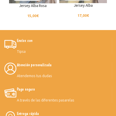
Jersey Alba
Jersey Alba Rosa
17,00
€
15,00
€
Envíos con
Tipsa
Atención personalizada
Atendemos tus dudas
Pago seguro
A través de las diferentes pasarelas
Entrega rápida