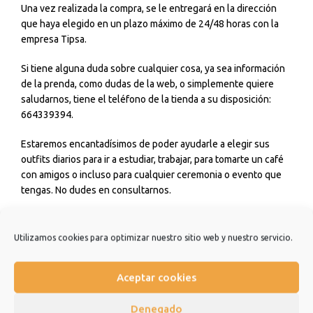
Una vez realizada la compra, se le entregará en la dirección
que haya elegido en un plazo máximo de 24/48 horas con la
empresa Tipsa.
Si tiene alguna duda sobre cualquier cosa, ya sea información
de la prenda, como dudas de la web, o simplemente quiere
saludarnos, tiene el teléfono de la tienda a su disposición:
664339394.
Estaremos encantadísimos de poder ayudarle a elegir sus
outfits diarios para ir a estudiar, trabajar, para tomarte un café
con amigos o incluso para cualquier ceremonia o evento que
tengas. No dudes en consultarnos.
Estamos muy agradecidos de que hayas elegido nuestra
tienda y esperamos que sea una experiencia de la que quiera
Utilizamos cookies para optimizar nuestro sitio web y nuestro servicio.
repetir.
Aceptar cookies
Muchísimas gracias.
Denegado