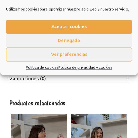
con amigos o incluso para cualquier ceremonia o evento que
Utilizamos cookies para optimizar nuestro sitio web y nuestro servicio.
tengas. No dudes en consultarnos.
Estamos muy agradecidos de que hayas elegido nuestra
Aceptar cookies
tienda y esperamos que sea una experiencia de la que quiera
repetir.
Denegado
Muchísimas gracias.
Ver preferencias
Política de cookies
Política de privacidad y cookies
Información adicional
Valoraciones (0)
Productos relacionados