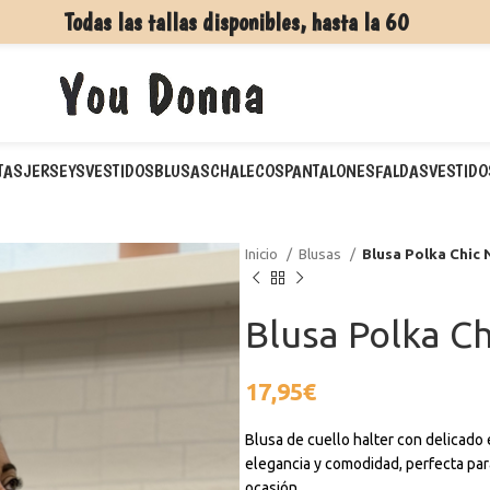
Todas las tallas disponibles, hasta la 60
TAS
JERSEYS
VESTIDOS
BLUSAS
CHALECOS
PANTALONES
FALDAS
VESTIDO
Inicio
Blusas
Blusa Polka Chic 
Blusa Polka C
17,95
€
Blusa de cuello halter con delicado 
elegancia y comodidad, perfecta par
ocasión.