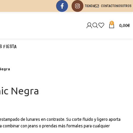
TIENDA
CONTACTO
NOSOTROS
0
0,00
€
S FIESTA
Negra
hic Negra
estampado de lunares en contraste. Su corte fluido y ligero aporta
a combinar con jeans o prendas más formales para cualquier