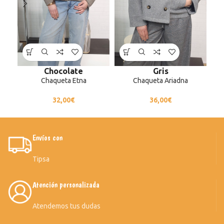
Chocolate
Gris
Chaqueta Etna
Chaqueta Ariadna
32,00
€
36,00
€
Envíos con
Tipsa
Atención personalizada
Atendemos tus dudas