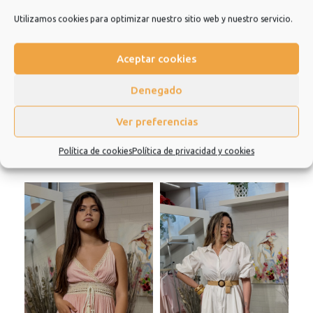
repetir.
Utilizamos cookies para optimizar nuestro sitio web y nuestro servicio.
Muchísimas gracias.
Aceptar cookies
Información adicional
Denegado
Valoraciones (0)
Ver preferencias
Política de cookies
Política de privacidad y cookies
Productos relacionados