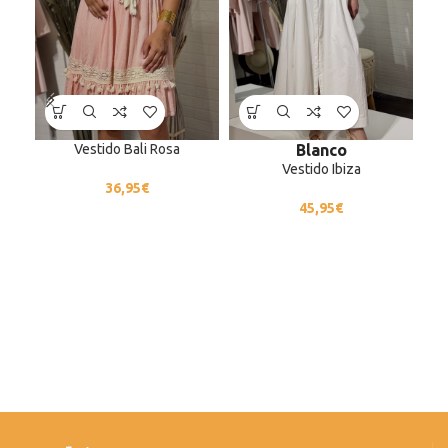
Vestido Bali Rosa
Con
Blanco
Vestido Ibiza
36,95
€
45,95
€