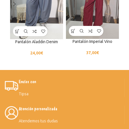
Pantalón Imperial Vino
Pantalón Aladdin Denim
Pan
37,00
€
24,00
€
Envíos con
Tipsa
Atención personalizada
Atendemos tus dudas