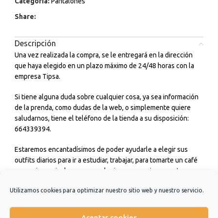
Categoría:
Pantalones
Share:
Descripción
Una vez realizada la compra, se le entregará en la dirección
que haya elegido en un plazo máximo de 24/48 horas con la
empresa Tipsa.
Si tiene alguna duda sobre cualquier cosa, ya sea información
de la prenda, como dudas de la web, o simplemente quiere
saludarnos, tiene el teléfono de la tienda a su disposición:
664339394.
Estaremos encantadísimos de poder ayudarle a elegir sus
outfits diarios para ir a estudiar, trabajar, para tomarte un café
con amigos o incluso para cualquier ceremonia o evento que
tengas. No dudes en consultarnos.
Utilizamos cookies para optimizar nuestro sitio web y nuestro servicio.
Estamos muy agradecidos de que hayas elegido nuestra
tienda y esperamos que sea una experiencia de la que quiera
Aceptar cookies