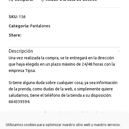
SKU:
156
Categoría:
Pantalones
Share:
Descripción
Una vez realizada la compra, se le entregará en la dirección
que haya elegido en un plazo máximo de 24/48 horas con la
empresa Tipsa.
Si tiene alguna duda sobre cualquier cosa, ya sea información
de la prenda, como dudas de la web, o simplemente quiere
saludarnos, tiene el teléfono de la tienda a su disposición:
664339394.
Estaremos encantadísimos de poder ayudarle a elegir sus
outfits diarios para ir a estudiar, trabajar, para tomarte un café
Utilizamos cookies para optimizar nuestro sitio web y nuestro servicio.
con amigos o incluso para cualquier ceremonia o evento que