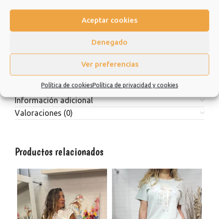
tengas. No dudes en consultarnos.
Aceptar cookies
Estamos muy agradecidos de que hayas elegido nuestra
tienda y esperamos que sea una experiencia de la que quiera
Denegado
repetir.
Ver preferencias
Muchísimas gracias.
Política de cookies
Política de privacidad y cookies
Información adicional
Valoraciones (0)
Productos relacionados