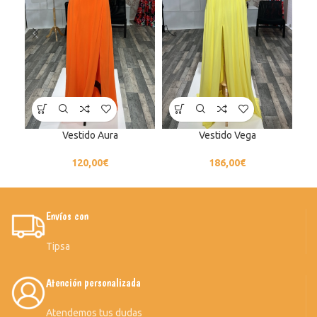
Vestido Aura
Vestido Vega
120,00
€
186,00
€
Envíos con
Tipsa
Atención personalizada
Atendemos tus dudas