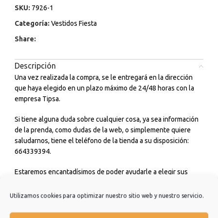
SKU:
7926-1
Categoría:
Vestidos Fiesta
Share:
Descripción
Una vez realizada la compra, se le entregará en la dirección
que haya elegido en un plazo máximo de 24/48 horas con la
empresa Tipsa.
Si tiene alguna duda sobre cualquier cosa, ya sea información
de la prenda, como dudas de la web, o simplemente quiere
saludarnos, tiene el teléfono de la tienda a su disposición:
664339394.
Estaremos encantadísimos de poder ayudarle a elegir sus
outfits diarios para ir a estudiar, trabajar, para tomarte un café
con amigos o incluso para cualquier ceremonia o evento que
Utilizamos cookies para optimizar nuestro sitio web y nuestro servicio.
tengas. No dudes en consultarnos.