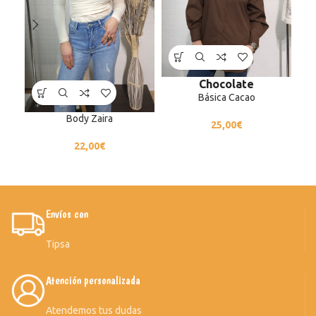
Chocolate
Básica Cacao
Body Zaira
25,00
€
22,00
€
Envíos con
Tipsa
Atención personalizada
Atendemos tus dudas