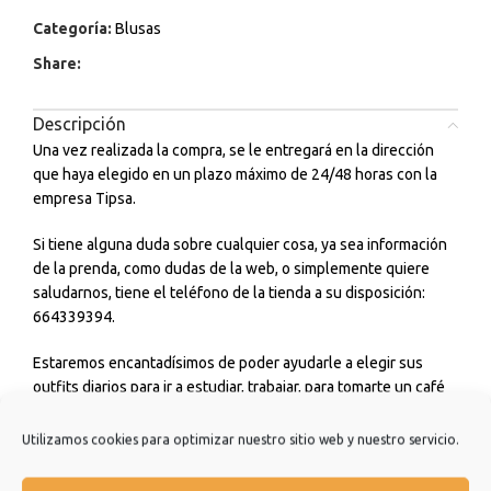
Categoría:
Blusas
Share:
Descripción
Una vez realizada la compra, se le entregará en la dirección
que haya elegido en un plazo máximo de 24/48 horas con la
empresa Tipsa.
Si tiene alguna duda sobre cualquier cosa, ya sea información
de la prenda, como dudas de la web, o simplemente quiere
saludarnos, tiene el teléfono de la tienda a su disposición:
664339394.
Estaremos encantadísimos de poder ayudarle a elegir sus
outfits diarios para ir a estudiar, trabajar, para tomarte un café
con amigos o incluso para cualquier ceremonia o evento que
tengas. No dudes en consultarnos.
Utilizamos cookies para optimizar nuestro sitio web y nuestro servicio.
Estamos muy agradecidos de que hayas elegido nuestra