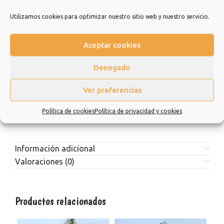
Utilizamos cookies para optimizar nuestro sitio web y nuestro servicio.
Estaremos encantadísimos de poder ayudarle a elegir sus
outfits diarios para ir a estudiar, trabajar, para tomarte un café
con amigos o incluso para cualquier ceremonia o evento que
Aceptar cookies
tengas. No dudes en consultarnos.
Denegado
Estamos muy agradecidos de que hayas elegido nuestra
tienda y esperamos que sea una experiencia de la que quiera
Ver preferencias
repetir.
Política de cookies
Política de privacidad y cookies
Muchísimas gracias.
Información adicional
Valoraciones (0)
Productos relacionados