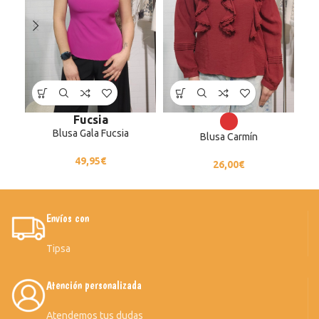
Fucsia
Blusa Gala Fucsia
Blusa Carmín
49,95
€
26,00
€
Envíos con
Tipsa
Atención personalizada
Atendemos tus dudas