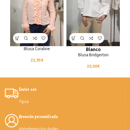
Blusa Coraline
Blanco
Blusa Bridgerton
22,95
€
20,00
€
Envíos con
Tipsa
Atención personalizada
Atendemos tus dudas