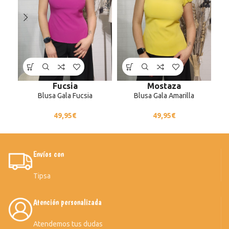
Fucsia
Mostaza
Blusa Gala Fucsia
Blusa Gala Amarilla
49,95
€
49,95
€
Envíos con
Tipsa
Atención personalizada
Atendemos tus dudas