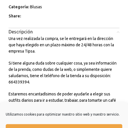
Categoría:
Blusas
Share:
Descripción
Una vez realizada la compra, se le entregará en la dirección
que haya elegido en un plazo máximo de 24/48 horas con la
empresa Tipsa.
Si tiene alguna duda sobre cualquier cosa, ya sea información
de la prenda, como dudas de la web, o simplemente quiere
saludarnos, tiene el teléfono de la tienda a su disposición:
664339394.
Estaremos encantadísimos de poder ayudarle a elegir sus
outfits diarios para ir a estudiar, trabajar, para tomarte un café
con amigos o incluso para cualquier ceremonia o evento que
tengas. No dudes en consultarnos.
Utilizamos cookies para optimizar nuestro sitio web y nuestro servicio.
Estamos muy agradecidos de que hayas elegido nuestra