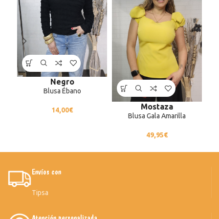
Negro
Blusa Ébano
Mostaza
14,00
€
Blusa Gala Amarilla
49,95
€
Envíos con
Tipsa
Atención personalizada