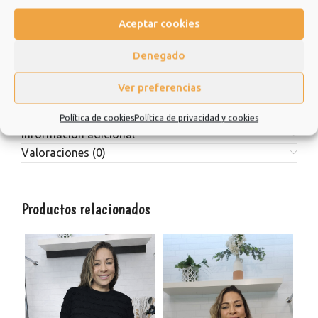
Aceptar cookies
Estamos muy agradecidos de que hayas elegido nuestra
tienda y esperamos que sea una experiencia de la que quiera
Denegado
repetir.
Ver preferencias
Muchísimas gracias.
Política de cookies
Política de privacidad y cookies
Información adicional
Valoraciones (0)
Productos relacionados