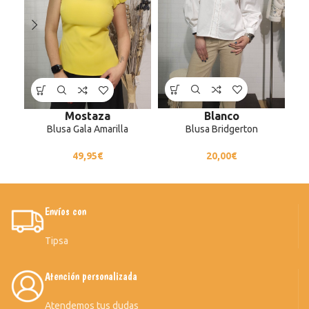
Blanco
Mostaza
Blusa Bridgerton
Blusa Gala Amarilla
20,00
€
49,95
€
Envíos con
Tipsa
Atención personalizada
Atendemos tus dudas