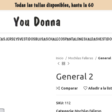
Todas las tallas disponibles, hasta la 60
TAS
JERSEYS
VESTIDOS
BLUSAS
CHALECOS
PANTALONES
FALDAS
VESTIDO
Inicio
Mochilas Falleras
General 
General 2
Comparar
Añadir a la li
SKU:
112
Categoría:
Mochilas Falleras