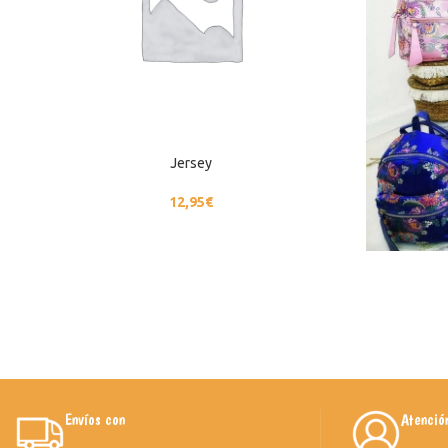
Jersey
12,95
€
Envíos con
Atenció