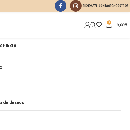
TIENDA
CONTACTO
NOSOTROS
0
0,00
€
S FIESTA
2
sta de deseos