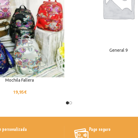
General 9
Mochila Fallera
19,95
€
n personalizada
Pago seguro