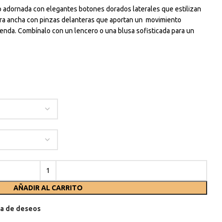
to adornada con elegantes botones dorados laterales que estilizan
xtra ancha con pinzas delanteras que aportan un movimiento
enda. Combínalo con un lencero o una blusa sofisticada para un
AÑADIR AL CARRITO
sta de deseos