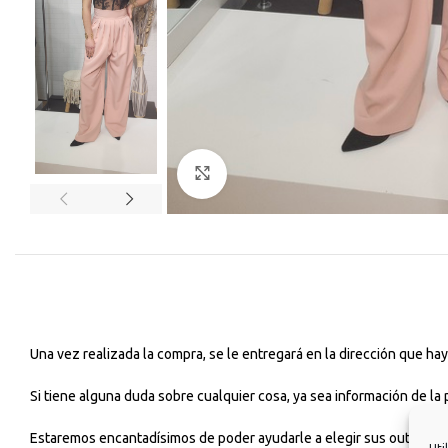
Haga Click para agrandar
Una vez realizada la compra, se le entregará en la dirección que h
Si tiene alguna duda sobre cualquier cosa, ya sea información de la
Estaremos encantadísimos de poder ayudarle a elegir sus outfits dia