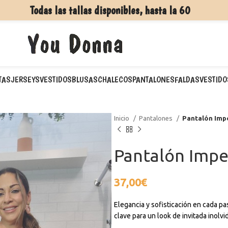
Todas las tallas disponibles, hasta la 60
TAS
JERSEYS
VESTIDOS
BLUSAS
CHALECOS
PANTALONES
FALDAS
VESTIDO
Inicio
Pantalones
Pantalón Imp
Pantalón Impe
37,00
€
Elegancia y sofisticación en cada pa
clave para un look de invitada inolvi