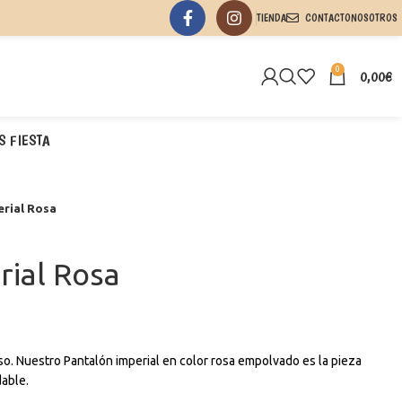
TIENDA
CONTACTO
NOSOTROS
0
0,00
€
S FIESTA
erial Rosa
rial Rosa
so. Nuestro Pantalón imperial en color rosa empolvado es la pieza
dable.