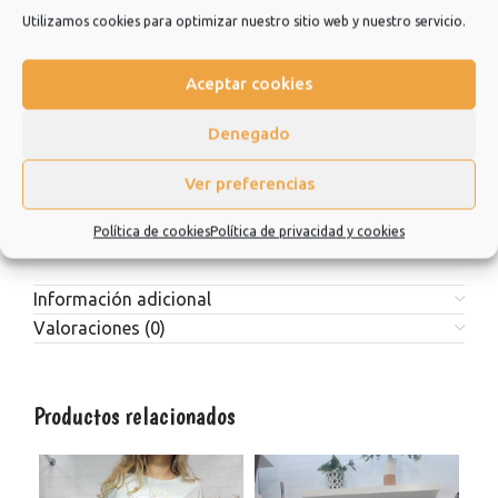
Estaremos encantadísimos de poder ayudarle a elegir sus
Utilizamos cookies para optimizar nuestro sitio web y nuestro servicio.
outfits diarios para ir a estudiar, trabajar, para tomarte un café
con amigos o incluso para cualquier ceremonia o evento que
Aceptar cookies
tengas. No dudes en consultarnos.
Estamos muy agradecidos de que hayas elegido nuestra
Denegado
tienda y esperamos que sea una experiencia de la que quiera
repetir.
Ver preferencias
Muchísimas gracias.
Política de cookies
Política de privacidad y cookies
Información adicional
Valoraciones (0)
Productos relacionados