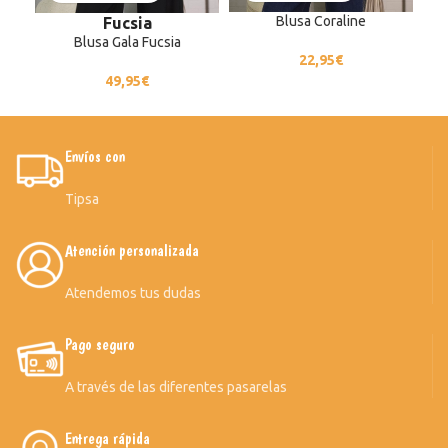
Blusa Coraline
Fucsia
Blusa Gala Fucsia
22,95
€
49,95
€
Envíos con
Tipsa
Atención personalizada
Atendemos tus dudas
Pago seguro
A través de las diferentes pasarelas
Entrega rápida