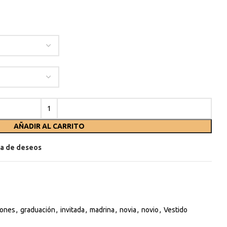
AÑADIR AL CARRITO
sta de deseos
ones
,
graduación
,
invitada
,
madrina
,
novia
,
novio
,
Vestido