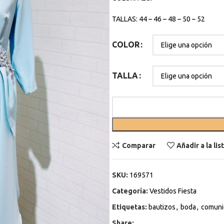
TALLAS: 44 – 46 – 48 – 50 – 52
COLOR
TALLA
Comparar
Añadir a la li
SKU:
169571
Categoría:
Vestidos Fiesta
Etiquetas:
bautizos
,
boda
,
comuni
Share: