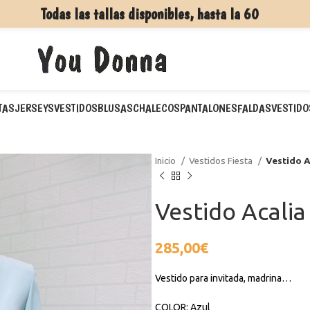
Todas las tallas disponibles, hasta la 60
TAS
JERSEYS
VESTIDOS
BLUSAS
CHALECOS
PANTALONES
FALDAS
VESTIDO
Inicio
Vestidos Fiesta
Vestido A
Vestido Acalia
285,00
€
Vestido para invitada, madrina…
COLOR: Azul