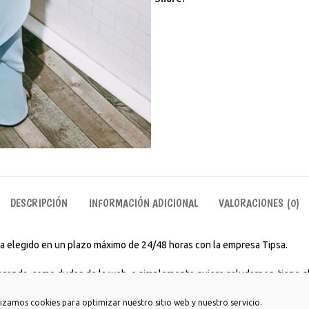
DESCRIPCIÓN
INFORMACIÓN ADICIONAL
VALORACIONES (0)
aya elegido en un plazo máximo de 24/48 horas con la empresa Tipsa.
 prenda, como dudas de la web, o simplemente quiere saludarnos, tiene el
rios para ir a estudiar, trabajar, para tomarte un café con amigos o incl
lizamos cookies para optimizar nuestro sitio web y nuestro servicio.