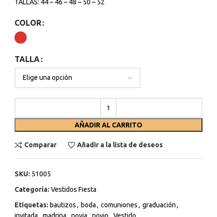
TALLAS: 44 – 46 – 48 – 50 – 52
COLOR
TALLA
AÑADIR AL CARRITO
Comparar
Añadir a la lista de deseos
SKU:
51005
Categoría:
Vestidos Fiesta
Etiquetas:
bautizos
,
boda
,
comuniones
,
graduación
,
invitada
,
madrina
,
novia
,
novio
,
Vestido