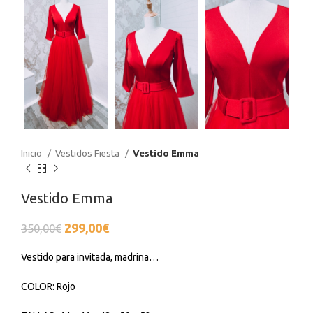
Inicio
Vestidos Fiesta
Vestido Emma
Vestido Emma
El
El
299,00
€
350,00
€
precio
precio
original
actual
Vestido para invitada, madrina…
era:
es:
350,00€.
299,00€.
COLOR: Rojo