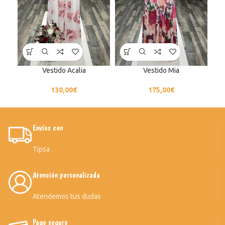
Vestido Acalia
Vestido Mia
130,00
€
175,00
€
Envíos con
Tipsa
Atención personalizada
Atendemos tus dudas
Pago seguro