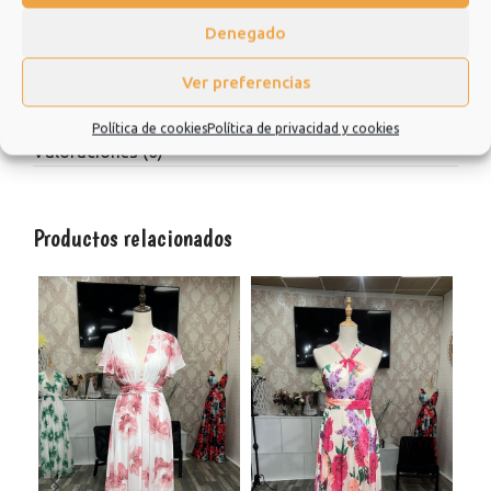
repetir.
Denegado
Muchísimas gracias.
Ver preferencias
Información adicional
Política de cookies
Política de privacidad y cookies
Valoraciones (0)
Productos relacionados