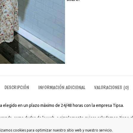
DESCRIPCIÓN
INFORMACIÓN ADICIONAL
VALORACIONES (0)
aya elegido en un plazo máximo de 24/48 horas con la empresa Tipsa.
 prenda, como dudas de la web, o simplemente quiere saludarnos, tiene el
rios para ir a estudiar, trabajar, para tomarte un café con amigos o incl
lizamos cookies para optimizar nuestro sitio web y nuestro servicio.