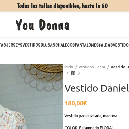
Todas las tallas disponibles, hasta la 60
TAS
JERSEYS
VESTIDOS
BLUSAS
CHALECOS
PANTALONES
FALDAS
VESTIDO
Inicio
Vestidos Fiesta
Vestido D
Vestido Danie
180,00
€
Vestido para invitada, madrina…
COLOR: Estampado FLORAL