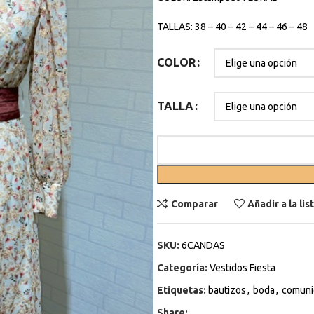
TALLAS: 38 – 40 – 42 – 44 – 46 – 48
COLOR
TALLA
Comparar
Añadir a la li
SKU:
6CANDAS
Categoría:
Vestidos Fiesta
Etiquetas:
bautizos
,
boda
,
comuni
Share: