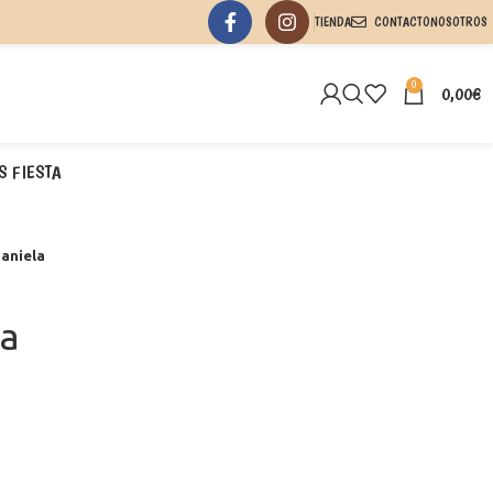
TIENDA
CONTACTO
NOSOTROS
0
0,00
€
S FIESTA
aniela
la