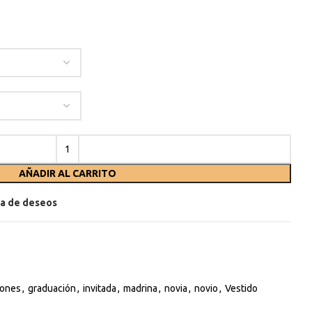
AÑADIR AL CARRITO
sta de deseos
ones
,
graduación
,
invitada
,
madrina
,
novia
,
novio
,
Vestido