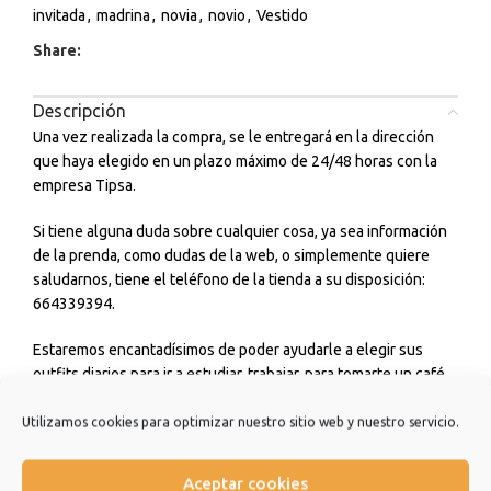
invitada
,
madrina
,
novia
,
novio
,
Vestido
Share:
Descripción
Una vez realizada la compra, se le entregará en la dirección
que haya elegido en un plazo máximo de 24/48 horas con la
empresa Tipsa.
Si tiene alguna duda sobre cualquier cosa, ya sea información
de la prenda, como dudas de la web, o simplemente quiere
saludarnos, tiene el teléfono de la tienda a su disposición:
664339394.
Estaremos encantadísimos de poder ayudarle a elegir sus
outfits diarios para ir a estudiar, trabajar, para tomarte un café
con amigos o incluso para cualquier ceremonia o evento que
tengas. No dudes en consultarnos.
Utilizamos cookies para optimizar nuestro sitio web y nuestro servicio.
Estamos muy agradecidos de que hayas elegido nuestra
Aceptar cookies