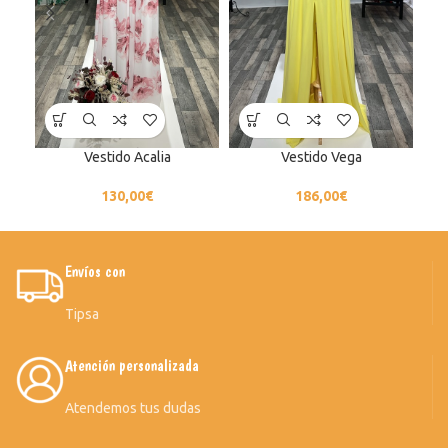
Vestido Acalia
Vestido Vega
130,00
€
186,00
€
Envíos con
Tipsa
Atención personalizada
Atendemos tus dudas