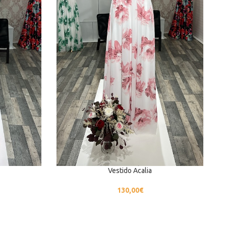
Vestido Acalia
130,00
€