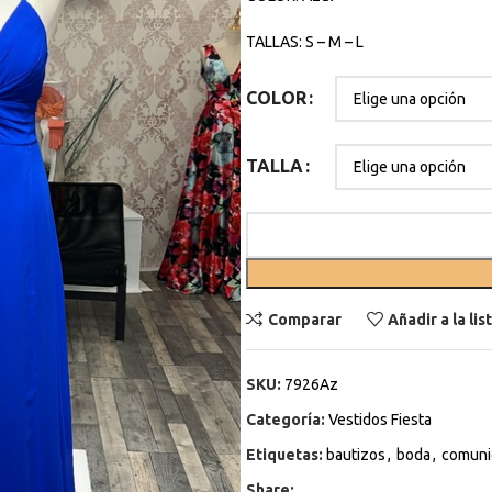
TALLAS: S – M – L
COLOR
TALLA
Comparar
Añadir a la li
SKU:
7926Az
Categoría:
Vestidos Fiesta
Etiquetas:
bautizos
,
boda
,
comuni
Share: