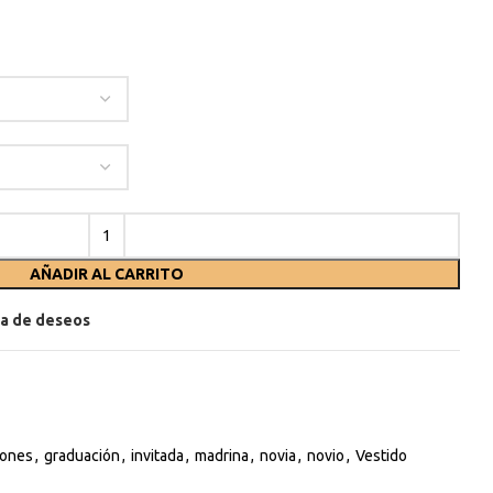
AÑADIR AL CARRITO
sta de deseos
ones
,
graduación
,
invitada
,
madrina
,
novia
,
novio
,
Vestido