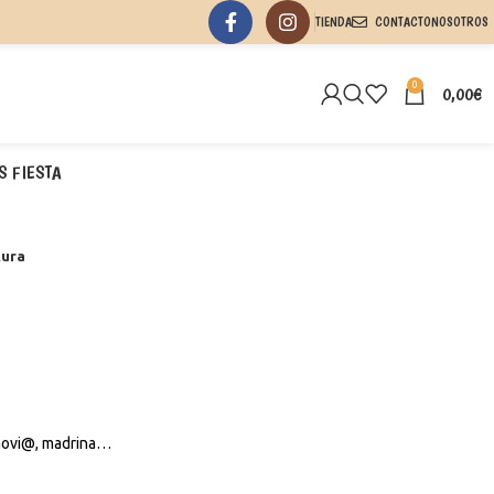
TIENDA
CONTACTO
NOSOTROS
0
0,00
€
S FIESTA
Aura
 novi@, madrina…