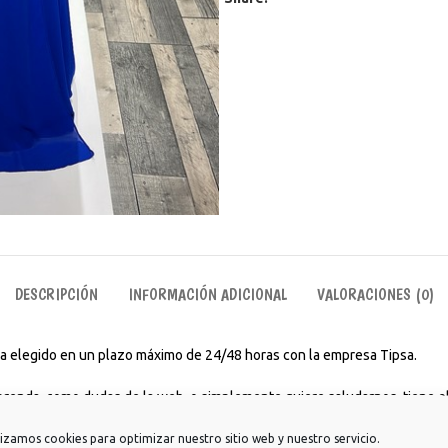
DESCRIPCIÓN
INFORMACIÓN ADICIONAL
VALORACIONES (0)
aya elegido en un plazo máximo de 24/48 horas con la empresa Tipsa.
 prenda, como dudas de la web, o simplemente quiere saludarnos, tiene el
rios para ir a estudiar, trabajar, para tomarte un café con amigos o incl
lizamos cookies para optimizar nuestro sitio web y nuestro servicio.