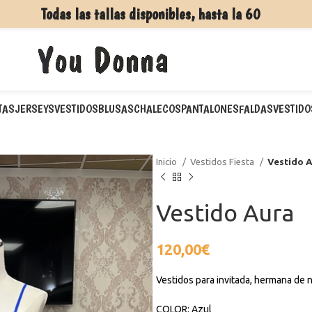
Todas las tallas disponibles, hasta la 60
TAS
JERSEYS
VESTIDOS
BLUSAS
CHALECOS
PANTALONES
FALDAS
VESTIDO
Inicio
Vestidos Fiesta
Vestido 
Vestido Aura
120,00
€
Vestidos para invitada, hermana de
COLOR: Azul