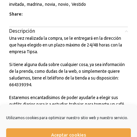
invitada
,
madrina
,
novia
,
novio
,
Vestido
Share:
Descripción
Una vez realizada la compra, se le entregará en la dirección
que haya elegido en un plazo máximo de 24/48 horas con la
empresa Tipsa.
Si tiene alguna duda sobre cualquier cosa, ya sea información
de la prenda, como dudas de la web, o simplemente quiere
saludarnos, tiene el teléfono de la tienda a su disposición:
664339394.
Estaremos encantadísimos de poder ayudarle a elegir sus
outfits diarios para ir a estudiar, trabajar, para tomarte un café
con amigos o incluso para cualquier ceremonia o evento que
tengas. No dudes en consultarnos.
Utilizamos cookies para optimizar nuestro sitio web y nuestro servicio.
Estamos muy agradecidos de que hayas elegido nuestra
Aceptar cookies