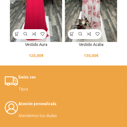
Vestido Aura
Vestido Acalia
120,00
€
130,00
€
Envíos con
Tipsa
Atención personalizada
Atendemos tus dudas