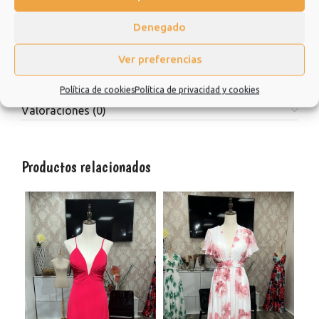
tienda y esperamos que sea una experiencia de la que quiera
repetir.
Denegado
Muchísimas gracias.
Ver preferencias
Política de cookies
Política de privacidad y cookies
Información adicional
Valoraciones (0)
Productos relacionados