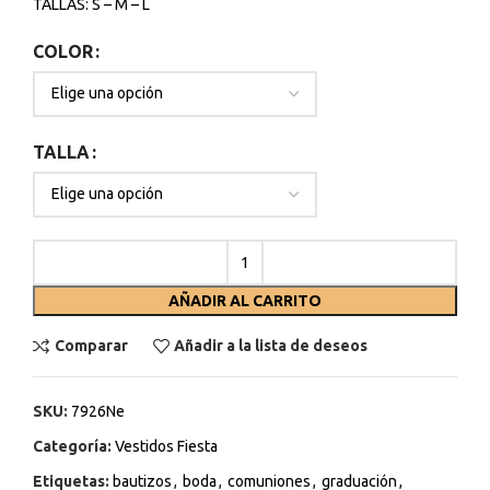
TALLAS: S – M – L
COLOR
TALLA
AÑADIR AL CARRITO
Comparar
Añadir a la lista de deseos
SKU:
7926Ne
Categoría:
Vestidos Fiesta
Etiquetas:
bautizos
,
boda
,
comuniones
,
graduación
,