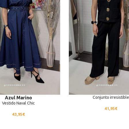
Conjunto irresistible
Azul Marino
Vestido Naval Chic
41,95
€
43,95
€