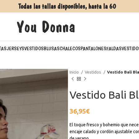
Todas las tallas disponibles, hasta la 60
TAS
JERSEYS
VESTIDOS
BLUSAS
CHALECOS
PANTALONES
FALDAS
VESTIDO
Inicio
Vestidos
Vestido Bali Bl
Vestido Bali B
36,95
€
El toque fresco y bohemio que necesi
encaje calado y cordón ajustable con 
de verano.