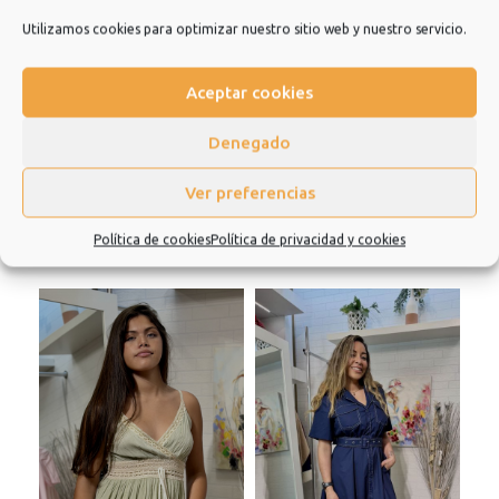
repetir.
Utilizamos cookies para optimizar nuestro sitio web y nuestro servicio.
Muchísimas gracias.
Aceptar cookies
Información adicional
Denegado
Valoraciones (0)
Ver preferencias
Política de cookies
Política de privacidad y cookies
Productos relacionados