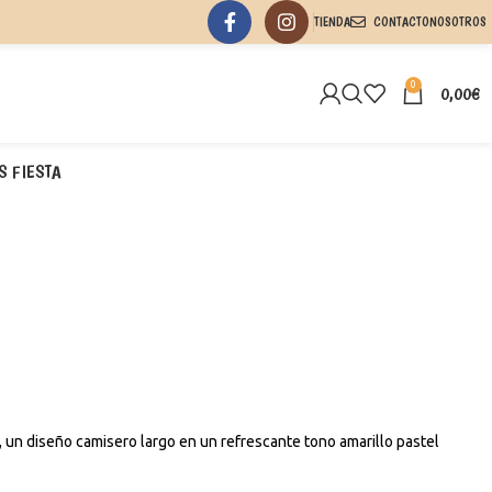
TIENDA
CONTACTO
NOSOTROS
0
0,00
€
S FIESTA
il, un diseño camisero largo en un refrescante tono amarillo pastel