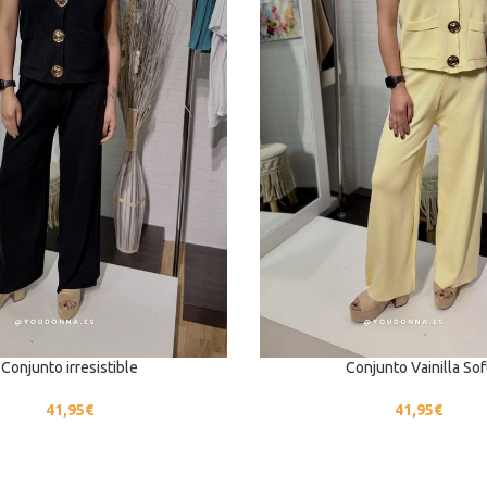
Conjunto irresistible
Conjunto Vainilla Sof
41,95
€
41,95
€