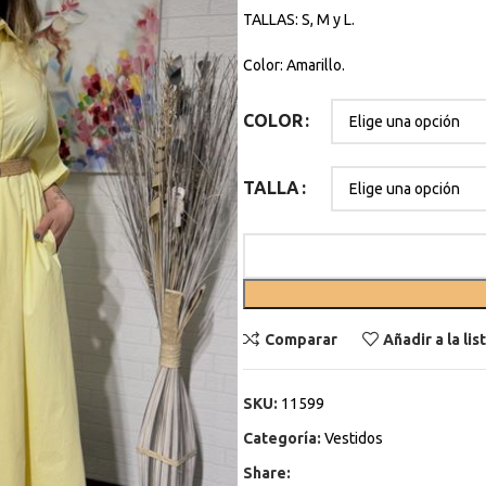
TALLAS: S, M y L.
Color: Amarillo.
COLOR
TALLA
Comparar
Añadir a la li
SKU:
11599
Categoría:
Vestidos
Share: