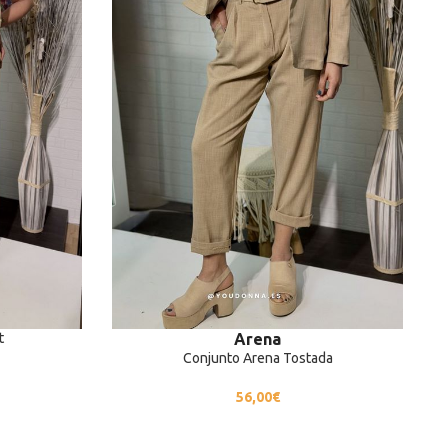
t
Arena
Conjunto Arena Tostada
56,00
€