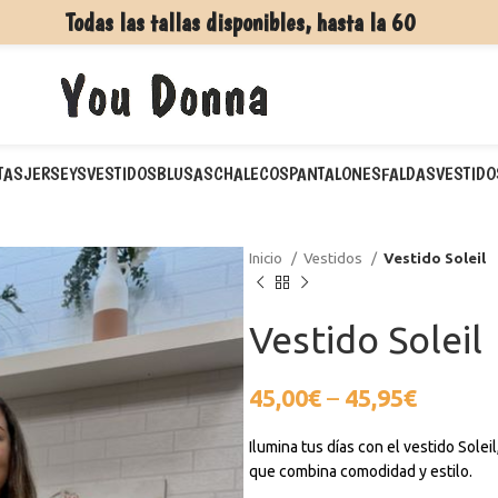
Todas las tallas disponibles, hasta la 60
TAS
JERSEYS
VESTIDOS
BLUSAS
CHALECOS
PANTALONES
FALDAS
VESTIDO
Inicio
Vestidos
Vestido Soleil
Vestido Soleil
45,00
€
–
45,95
€
Ilumina tus días con el vestido Sole
que combina comodidad y estilo.