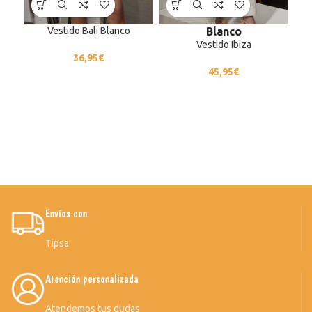
Vestido Bali Blanco
Blanco
Vestido Ibiza
36,95
€
45,95
€
Envíos con
Tipsa
Atención personalizada
Atendemos tus dudas