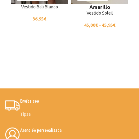
Vestido Bali Blanco
Amarillo
Vestido Soleil
36,95
€
45,00
€
–
45,95
€
Envíos con
Tipsa
Atención personalizada