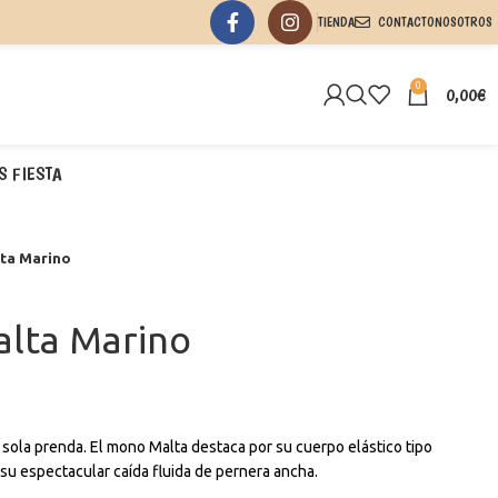
TIENDA
CONTACTO
NOSOTROS
0
0,00
€
S FIESTA
ta Marino
lta Marino
 sola prenda. El mono Malta destaca por su cuerpo elástico tipo
y su espectacular caída fluida de pernera ancha.