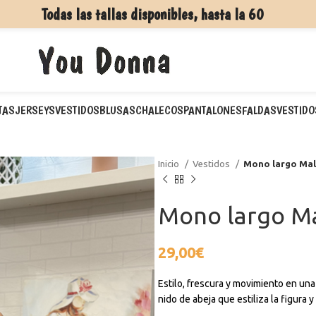
Todas las tallas disponibles, hasta la 60
TAS
JERSEYS
VESTIDOS
BLUSAS
CHALECOS
PANTALONES
FALDAS
VESTIDO
Inicio
Vestidos
Mono largo Mal
Mono largo Ma
29,00
€
Estilo, frescura y movimiento en una
nido de abeja que estiliza la figura 