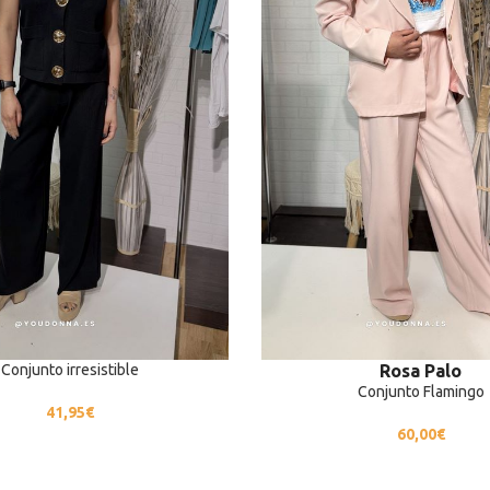
Conjunto irresistible
Rosa Palo
Conjunto Flamingo
41,95
€
60,00
€