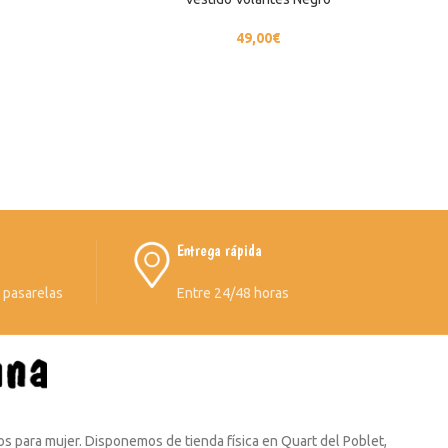
49,00
€
Entrega rápida
s pasarelas
Entre 24/48 horas
s para mujer. Disponemos de tienda física en Quart del Poblet,