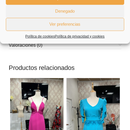
tienda y esperamos que sea una experiencia de la que
quiera repetir.
Denegado
Muchísimas gracias.
Ver preferencias
Política de cookies
Política de privacidad y cookies
Información adicional
Valoraciones (0)
Productos relacionados