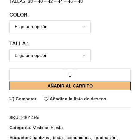
TALLAS: 38 – 40 – 42 – 44 – 46 – 48
COLOR
TALLA
AÑADIR AL CARRITO
Comparar
Añadir a la lista de deseos
SKU:
23014Ro
Categoría:
Vestidos Fiesta
Etiquetas:
bautizos
,
boda
,
comuniones
,
graduación
,