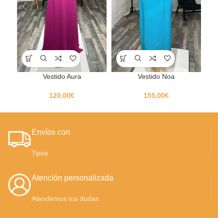
Vestido Aura
Vestido Noa
120,00
€
155,00
€
Envíos con
Tipsa
Atención personalizada
Atendemos tus dudas