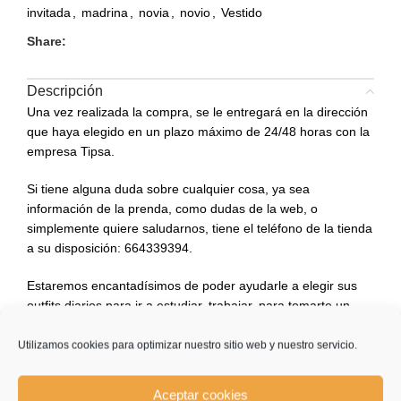
invitada
,
madrina
,
novia
,
novio
,
Vestido
Share:
Descripción
Una vez realizada la compra, se le entregará en la dirección
que haya elegido en un plazo máximo de 24/48 horas con la
empresa Tipsa.
Si tiene alguna duda sobre cualquier cosa, ya sea
información de la prenda, como dudas de la web, o
simplemente quiere saludarnos, tiene el teléfono de la tienda
a su disposición: 664339394.
Estaremos encantadísimos de poder ayudarle a elegir sus
outfits diarios para ir a estudiar, trabajar, para tomarte un
café con amigos o incluso para cualquier ceremonia o
evento que tengas. No dudes en consultarnos.
Utilizamos cookies para optimizar nuestro sitio web y nuestro servicio.
Estamos muy agradecidos de que hayas elegido nuestra
Aceptar cookies