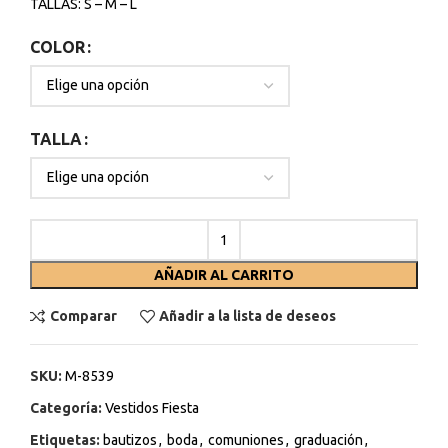
TALLAS: S – M – L
COLOR
TALLA
AÑADIR AL CARRITO
Comparar
Añadir a la lista de deseos
SKU:
M-8539
Categoría:
Vestidos Fiesta
Etiquetas:
bautizos
,
boda
,
comuniones
,
graduación
,