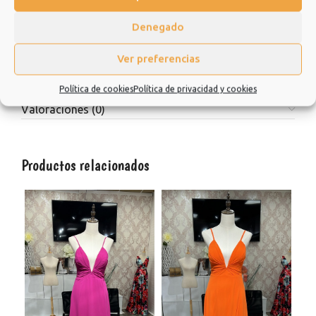
tienda y esperamos que sea una experiencia de la que quiera
repetir.
Denegado
Muchísimas gracias.
Ver preferencias
Política de cookies
Política de privacidad y cookies
Información adicional
Valoraciones (0)
Productos relacionados