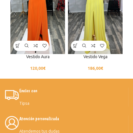
Vestido Aura
Vestido Vega
120,00
€
186,00
€
Envíos con
Tipsa
Atención personalizada
Atendemos tus dudas