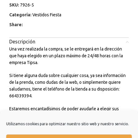
SKU:
7926-5
Categoría:
Vestidos Fiesta
Share:
Descripción
Una vez realizada la compra, se le entregará en la dirección
que haya elegido en un plazo máximo de 24/48 horas con la
empresa Tipsa.
Si tiene alguna duda sobre cualquier cosa, ya sea información
de la prenda, como dudas de la web, o simplemente quiere
saludarnos, tiene el teléfono de la tienda a su disposición:
664339394.
Estaremos encantadísimos de poder ayudarle a elegir sus
outfits diarios para ir a estudiar, trabajar, para tomarte un café
con amigos o incluso para cualquier ceremonia o evento que
Utilizamos cookies para optimizar nuestro sitio web y nuestro servicio.
tengas. No dudes en consultarnos.