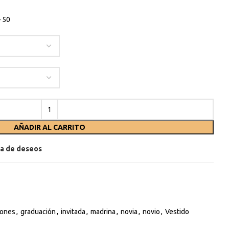
– 50
AÑADIR AL CARRITO
sta de deseos
ones
,
graduación
,
invitada
,
madrina
,
novia
,
novio
,
Vestido