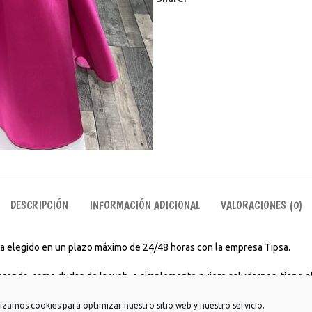
DESCRIPCIÓN
INFORMACIÓN ADICIONAL
VALORACIONES (0)
aya elegido en un plazo máximo de 24/48 horas con la empresa Tipsa.
 prenda, como dudas de la web, o simplemente quiere saludarnos, tiene el
rios para ir a estudiar, trabajar, para tomarte un café con amigos o incl
lizamos cookies para optimizar nuestro sitio web y nuestro servicio.