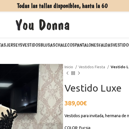
Todas las tallas disponibles, hasta la 60
TAS
JERSEYS
VESTIDOS
BLUSAS
CHALECOS
PANTALONES
FALDAS
VESTIDO
Inicio
Vestidos Fiesta
Vestido 
Vestido Luxe
389,00
€
Vestidos para invitada, hermana de
COLOR: Fucsia