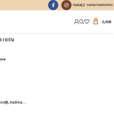
TIENDA
CONTACTO
NOSOTROS
0
0,00
€
S FIESTA
Luxe
 novi@, madrina…