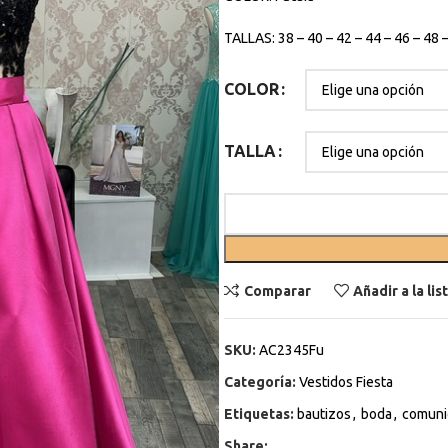
TALLAS: 38 – 40 – 42 – 44 – 46 – 48 
COLOR
TALLA
Comparar
Añadir a la li
SKU:
AC2345Fu
Categoría:
Vestidos Fiesta
Etiquetas:
bautizos
,
boda
,
comuni
Share: