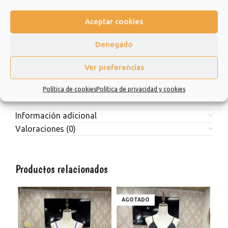
con amigos o incluso para cualquier ceremonia o evento que
tengas. No dudes en consultarnos.
Aceptar cookies
Estamos muy agradecidos de que hayas elegido nuestra
Denegado
tienda y esperamos que sea una experiencia de la que quiera
repetir.
Ver preferencias
Muchísimas gracias.
Política de cookies
Política de privacidad y cookies
Información adicional
Valoraciones (0)
Productos relacionados
AGOTADO