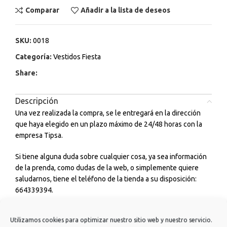
Comparar
Añadir a la lista de deseos
SKU:
0018
Categoría:
Vestidos Fiesta
Share:
Descripción
Una vez realizada la compra, se le entregará en la dirección
que haya elegido en un plazo máximo de 24/48 horas con la
empresa Tipsa.
Si tiene alguna duda sobre cualquier cosa, ya sea información
de la prenda, como dudas de la web, o simplemente quiere
saludarnos, tiene el teléfono de la tienda a su disposición:
664339394.
Estaremos encantadísimos de poder ayudarle a elegir sus
Utilizamos cookies para optimizar nuestro sitio web y nuestro servicio.
outfits diarios para ir a estudiar, trabajar, para tomarte un café